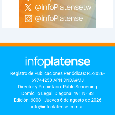
Registro de Publicaciones Periódicas:
RL-2026-
69744250-APN-DNDA#MJ
Director y Propietario: Pablo Schoening
Domicilio Legal: Diagonal 491 Nº 83
Edición: 6808 - Jueves 6 de agosto de 2026
info@infoplatense.com.ar