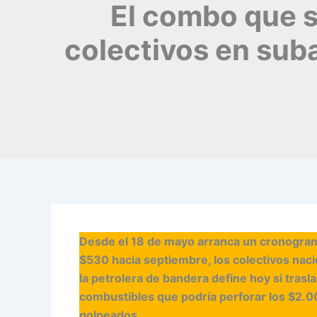
El combo que sa
colectivos en sub
Desde el 18 de mayo arranca un cronograma
$530 hacia septiembre, los colectivos nac
la petrolera de bandera define hoy si trasl
combustibles que podría perforar los $2.000
golpeados.