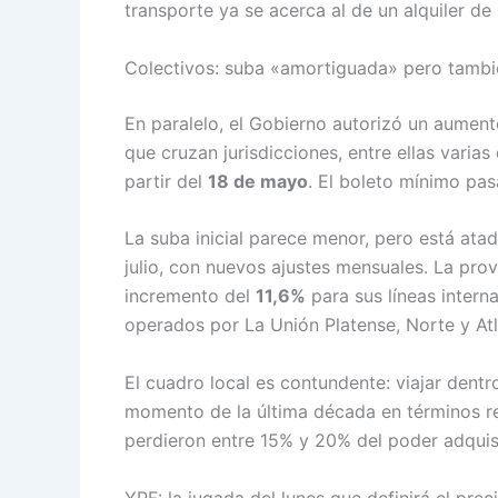
transporte ya se acerca al de un alquiler d
Colectivos: suba «amortiguada» pero tamb
En paralelo, el Gobierno autorizó un aumen
que cruzan jurisdicciones, entre ellas vari
partir del
18 de mayo
. El boleto mínimo pa
La suba inicial parece menor, pero está ata
julio, con nuevos ajustes mensuales. La pr
incremento del
11,6%
para sus líneas interna
operados por La Unión Platense, Norte y Atlá
El cuadro local es contundente: viajar dentr
momento de la última década en términos rea
perdieron entre 15% y 20% del poder adquis
YPF: la jugada del lunes que definirá el prec