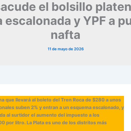
cude el bolsillo platen
a escalonada y YPF a pu
nafta
11 de mayo de 2026
 que llevará al boleto del Tren Roca de $280 a unos
ionales suben 2% y entran a un esquema escalonado, y
ada al surtidor el aumento del impuesto a los
 por litro. La Plata es uno de los distritos más