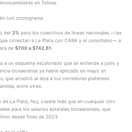
e monoambiente en Tolosa.
ién con cronograma
to del
2%
para los colectivos de líneas nacionales —las
as que conectan a La Plata con CABA y el conurbano— a
sará de
$700 a $742,81
.
da a un esquema escalonado que se extiende a junio y
ovincia bonaerense ya había aplicado en mayo un
s, que arrastró al alza a los corredores platenses
ntida, entre otras.
o de La Plata, hoy, cuesta más que en cualquier otro
les para los salarios estatales bonaerenses, que
itivo desde fines de 2023.
io de la nafta