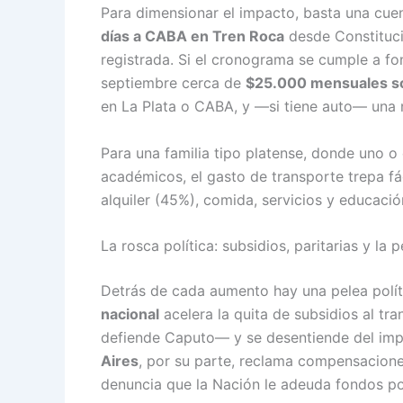
Para dimensionar el impacto, basta una cuen
días a CABA en Tren Roca
desde Constituc
registrada. Si el cronograma se cumple a f
septiembre cerca de
$25.000 mensuales so
en La Plata o CABA, y —si tiene auto— una n
Para una familia tipo platense, donde uno o 
académicos, el gasto de transporte trepa fá
alquiler (45%), comida, servicios y educación
La rosca política: subsidios, paritarias y la
Detrás de cada aumento hay una pelea polít
nacional
acelera la quita de subsidios al tr
defiende Caputo— y se desentiende del impa
Aires
, por su parte, reclama compensacione
denuncia que la Nación le adeuda fondos por