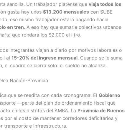
ta sencilla. Un trabajador platense que
viaja todos los
ión gasta hoy unos
$13.200 mensuales
con SUBE
ondo, ese mismo trabajador estará pagando hacia
lo en tren
. A eso hay que sumarle colectivos urbanos
afta que rondará los $2.000 el litro.
dos integrantes viajan a diario por motivos laborales o
cil al
15-20% del ingreso mensual
. Cuando se le suma
, el cuadro se cierra solo: el sueldo no alcanza.
 pelea Nación-Provincia
ica que se reedita con cada cronograma. El
Gobierno
ansporte —parte del plan de ordenamiento fiscal que
cto en los distritos del AMBA. La
Provincia de Buenos
s por el costo de mantener corredores deficitarios y
 transporte e infraestructura.