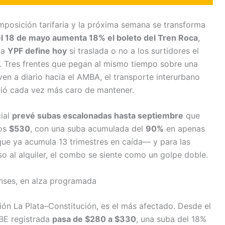
mposición tarifaria y la próxima semana se transforma
l 18 de mayo aumenta 18% el boleto del Tren Roca
,
la
YPF define hoy
si traslada o no a los surtidores el
. Tres frentes que pegan al mismo tiempo sobre una
n a diario hacia el AMBA, el transporte interurbano
olvió cada vez más caro de mantener.
cial
prevé subas escalonadas hasta septiembre
que
los
$530
, con una suba acumulada del
90%
en apenas
ue ya acumula 13 trimestres en caída— y para las
eso al alquiler, el combo se siente como un golpe doble.
enses, en alza programada
ión La Plata–Constitución, es el más afectado. Desde el
UBE registrada
pasa de $280 a $330
, una suba del 18%