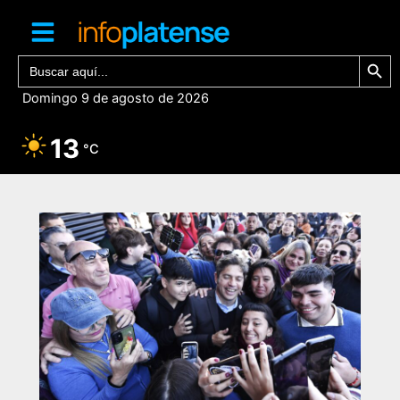
Ir
al
contenido
Botón de bú
Buscar:
Domingo 9 de agosto de 2026
13
°C