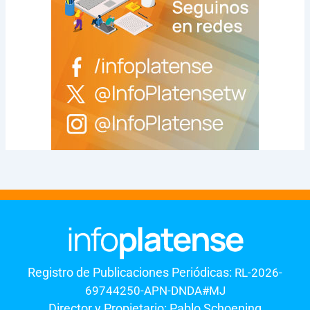
Registro de Publicaciones Periódicas:
RL-2026-
69744250-APN-DNDA#MJ
Director y Propietario: Pablo Schoening