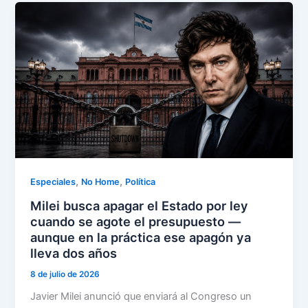
,
,
Especiales
No Home
Política
Milei busca apagar el Estado por ley
cuando se agote el presupuesto —
aunque en la práctica ese apagón ya
lleva dos años
8 de julio de 2026
Javier Milei anunció que enviará al Congreso un