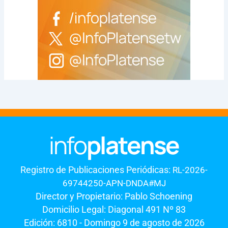
Registro de Publicaciones Periódicas:
RL-2026-
69744250-APN-DNDA#MJ
Director y Propietario: Pablo Schoening
Domicilio Legal: Diagonal 491 Nº 83
Edición: 6810 - Domingo 9 de agosto de 2026