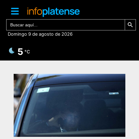
Ir
al
contenido
Botón de bú
Buscar:
Domingo 9 de agosto de 2026
5
°C