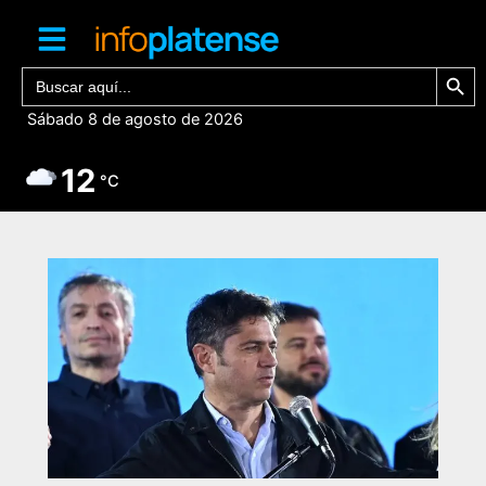
Ir
al
contenido
Botón de bú
Buscar:
Sábado 8 de agosto de 2026
12
°C