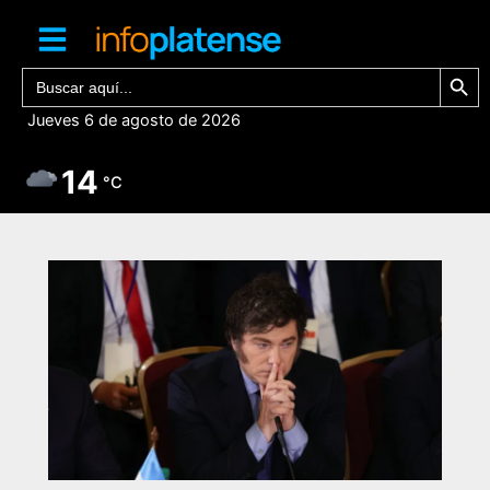
Ir
al
contenido
Botón de bú
Buscar:
Jueves 6 de agosto de 2026
14
°C