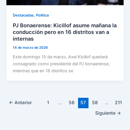
,
Destacadas
Política
PJ Bonaerense: Kicillof asume mañana la
conducción pero en 16 distritos van a
internas
14 de marzo de 2026
Este domingo 15 de marzo, Axel Kicillof quedará
consagrado como presidente del PJ bonaerense,
mientras que en 16 distritos se
←
Anterior
1
…
56
57
58
…
211
Siguiente
→